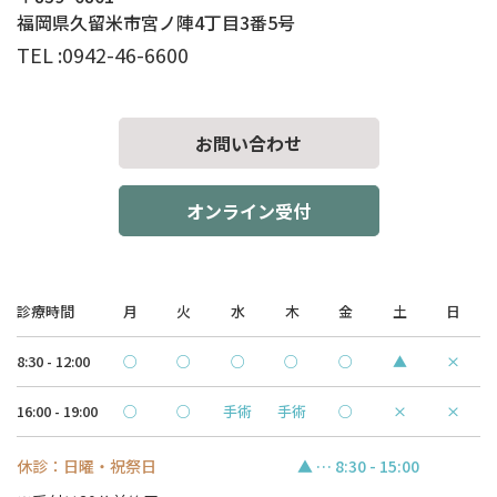
ございますが、これらの個人情報はご提供いただく際の目的以外
​​​​​​​福岡県久留米市宮ノ陣4丁目3番5号
では利用いたしません。
お客さまからお預かりした個人情報は、当社からのご連絡や業務
0942-46-6600
TEL :
のご案内やご質問に対する回答として、電子メールや資料のご送
付に利用いたします。
お問い合わせ
個人情報の第三者への開示・提供の禁止
当社は、お客さまよりお預かりした個人情報を適切に管理し、次
オンライン受付
のいずれかに該当する場合を除き、個人情報を第三者に開示いた
しません。
・お客さまの同意がある場合
・お客さまが希望されるサービスを行なうために当社が業務を委
託する業者に対して開示する場合
診療時間
月
火
水
木
金
土
日
・法令に基づき開示することが必要である場合
8:30 - 12:00
○
○
○
○
○
▲
×
個人情報の安全対策
16:00 - 19:00
○
○
手術
手術
○
×
×
当社は、個人情報の正確性及び安全性確保のために、セキュリテ
ィに万全の対策を講じています。
休診：日曜・祝祭日
▲ … 8:30 - 15:00