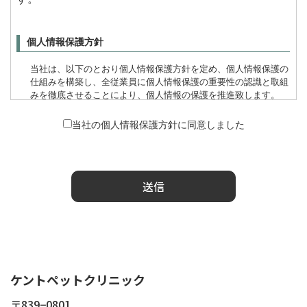
個人情報保護方針
当社は、以下のとおり個人情報保護方針を定め、個人情報保護の
仕組みを構築し、全従業員に個人情報保護の重要性の認識と取組
みを徹底させることにより、個人情報の保護を推進致します。
当社の個人情報保護方針に同意しました
個人情報の管理
当社は、お客さまの個人情報を正確かつ最新の状態に保ち、個人
情報への不正アクセス・紛失・破損・改ざん・漏洩などを防止す
送信
るため、セキュリティシステムの維持・管理体制の整備・社員教
育の徹底等の必要な措置を講じ、安全対策を実施し個人情報の厳
重な管理を行ないます。
個人情報の利用目的
ケントペットクリニック
本ウェブサイトでは、お客様からのお問い合わせ時に、お名前、
e-mailアドレス、電話番号等の個人情報をご登録いただく場合が
〒839−0801