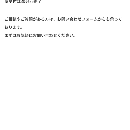
※受付は30分前終了
ご本人の照会
お客さまがご本人の個人情報の照会・修正・削除などをご希望さ
ご相談やご質問がある方は、お問い合わせフォームからも承って
れる場合には、ご本人であることを確認の上、対応させていただ
おります。
きます。
まずはお気軽にお問い合わせください。
法令、規範の遵守と見直し
当社は、保有する個人情報に関して適用される日本の法令、その
他規範を遵守するとともに、本ポリシーの内容を適宜見直し、そ
の改善に努めます。
お問い合せ
当社の個人情報の取扱に関するお問い合せは下記までご連絡くだ
さい。
株式会社ON-CLINIC
〒839−0801
福岡県久留米市宮ノ陣4丁目3番5号
0942-46-6600
TEL：