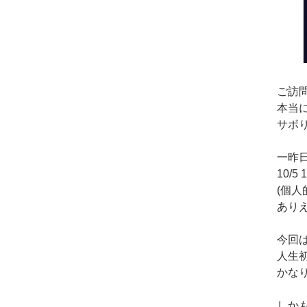
ご訪
本当
サボ
一昨日
10/
(個人
あり
今回
人生
かな
しか