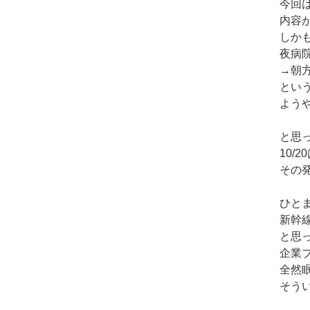
今回
内容
しか
夜病
→朝
とい
よう
と思
10/
その
ひと
新幹
と思
企業
全然
そう