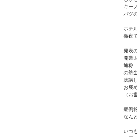
キー
バグ
ホテ
徹夜
発表
開業
通称
の塾
聴講
お褒
（お
症例
なん
いつ