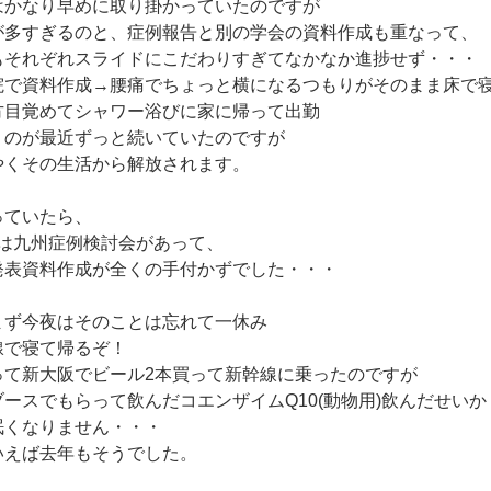
はかなり早めに取り掛かっていたのですが
が多すぎるのと、症例報告と別の学会の資料作成も重なって、
もそれぞれスライドにこだわりすぎてなかなか進捗せず・・・
院で資料作成→腰痛でちょっと横になるつもりがそのまま床で
方目覚めてシャワー浴びに家に帰って出勤
うのが最近ずっと続いていたのですが
やくその生活から解放されます。
っていたら、
20は九州症例検討会があって、
発表資料作成が全くの手付かずでした・・・
まず今夜はそのことは忘れて一休み
線で寝て帰るぞ！
って新大阪でビール2本買って新幹線に乗ったのですが
ブースでもらって飲んだコエンザイムQ10(動物用)飲んだせいか
眠くなりません・・・
いえば去年もそうでした。