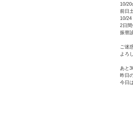
10/
前日
10/
2日
振替診
ご迷
よろ
あと
昨日
今日