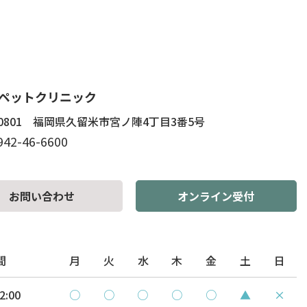
ペットクリニック
−0801 福岡県久留米市宮ノ陣4丁目3番5号
942-46-6600
オンライン受付
お問い合わせ
間
月
火
水
木
金
土
日
12:00
○
○
○
○
○
▲
×