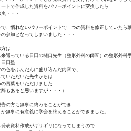
ノートで作成した資料をパワーポイントに変換したら
の嵐・・・
ルで、慣れないパワーポイントで二つの資料を修正していたら
での参加となってしまいました・・・
の方は
以来通っている日田の樋口先生（整形外科の師匠）の整形外科
 日田塾
生の色をふんだんに盛り込んだ内容で、
していただいた先生からは
めの言葉をいただけました
世辞もあると思いますが・・・）
報告の方も無事に終わることができ
とか無事に有意義に学会を終えることができました。
も発表資料作成がギリギリになってしまうので